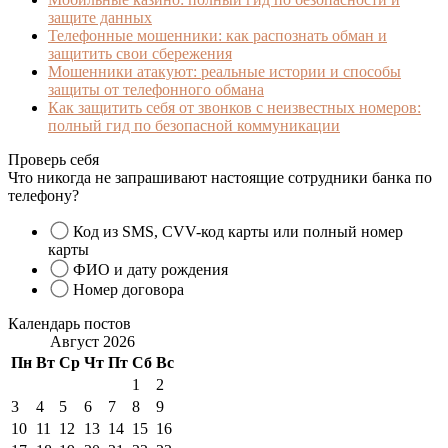
защите данных
Телефонные мошенники: как распознать обман и
защитить свои сбережения
Мошенники атакуют: реальные истории и способы
защиты от телефонного обмана
Как защитить себя от звонков с неизвестных номеров:
полный гид по безопасной коммуникации
Проверь себя
Что никогда не запрашивают настоящие сотрудники банка по
телефону?
Код из SMS, CVV-код карты или полный номер
карты
ФИО и дату рождения
Номер договора
Календарь постов
Август 2026
Пн
Вт
Ср
Чт
Пт
Сб
Вс
1
2
3
4
5
6
7
8
9
10
11
12
13
14
15
16