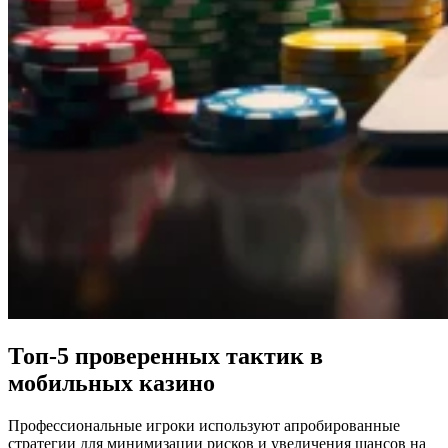
Топ-5 проверенных тактик в
мобильных казино
Профессиональные игроки используют апробированные
стратегии для минимизации рисков и увеличения шансов на