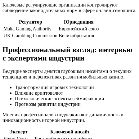
Ключевые регулирующие организации контролируют
соблюдение законодательных норм в сфере онлайн-гемблинга.
Регулятор
Юрисдикция
Malta Gaming Authority
Европейский союз
UK Gambling Commission
Великобритания
Профессиональный взгляд: интервью
с экспертами индустрии
Ведущие эксперты делятся глубокими инсайтами о текущих
тенденциях и перспективах развития мобильных казино.
Трансформация игровых технологий
Влияние криптовалют
Психологические аспекты геймификации
Прогнозы развития индустрии
Мнения профессионалов подчеркивают динамичность и
инновационность игорной индустрии.
Эксперт
Ключевой инсайт
Джон Смит
Рост мобильных платформ