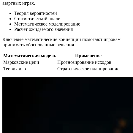
азартных играх.
Теория вероятностей
Статистический анализ
Математическое моделирование
Расчет ожидаемого значения
Ключевые математические концепции помогают игрокам
принимать обоснованные решения.
Математическая модель
Применение
Марковские цепи
Прогнозирование исходов
Теория игр
Стратегическое планирование