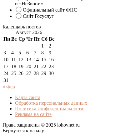
и «НеЗвони»
Официальный сайт ФНС
Сайт Госуслуг
Календарь постов
Август 2026
Пн
Вт
Ср
Чт
Пт
Сб
Вс
1
2
3
4
5
6
7
8
9
10
11
12
13
14
15
16
17
18
19
20
21
22
23
24
25
26
27
28
29
30
31
« Фев
Карта сайта
Обработка персональных данных
Политика конфиденциальности
Реклама на сайте
Права защищены © 2025 lohovnet.ru
Вернуться к началу