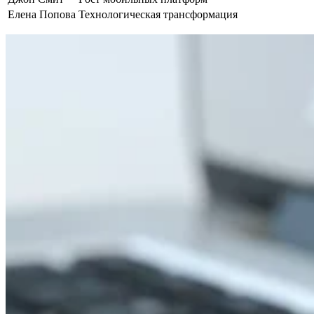
Елена Попова
Технологическая трансформация