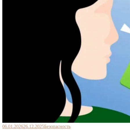
06.01.2026
26.12.2025
Безопасность