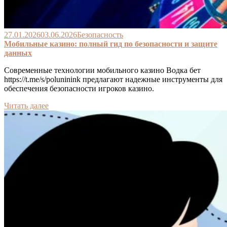
27.01.2026
03.06.2026
Безопасность
Мобильные казино: полный гид по безопасности и защите
данных
Современные технологии мобильного казино Водка бет
https://t.me/s/poluninink предлагают надежные инструменты для
обеспечения безопасности игроков казино.
Читать далее