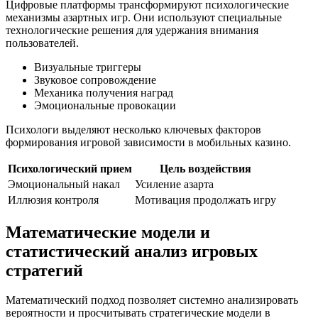
Цифровые платформы трансформируют психологические
механизмы азартных игр. Они используют специальные
технологические решения для удержания внимания
пользователей.
Визуальные триггеры
Звуковое сопровождение
Механика получения наград
Эмоциональные провокации
Психологи выделяют несколько ключевых факторов
формирования игровой зависимости в мобильных казино.
Психологический прием
Цель воздействия
Эмоциональный накал
Усиление азарта
Иллюзия контроля
Мотивация продолжать игру
Математические модели и
статистический анализ игровых
стратегий
Математический подход позволяет системно анализировать
вероятности и просчитывать стратегические модели в